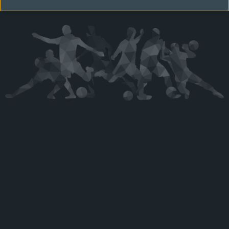
Kérjük látogasson vissza később