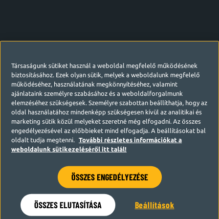
Társaságunk sütiket használ a weboldal megfelelő működésének
biztosításához. Ezek olyan sütik, melyek a weboldalunk megfelelő
működéséhez, használatának megkönnyítéséhez, valamint
ajánlataink személyre szabásához és a weboldalforgalmunk
elemzéséhez szükségesek. Személyre szabottan beállíthatja, hogy az
oldal használatához mindenképp szükségesen kívül az analitikai és
marketing sütik közül melyeket szeretné még elfogadni. Az összes
engedélyezésével az előbbieket mind elfogadja. A beállításokat bal
oldalt tudja megtenni.
További részletes információkat a
weboldalunk sütikezeléséről itt talál!
ÖSSZES ENGEDÉLYEZÉSE
Hamarosan visszatérünk
ÖSSZES ELUTASÍTÁSA
Beállítások