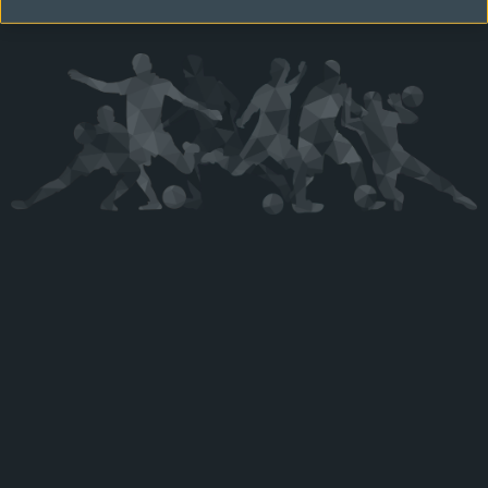
Kérjük látogasson vissza később