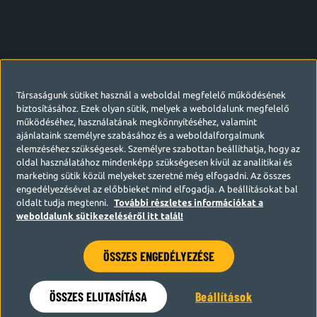
Társaságunk sütiket használ a weboldal megfelelő működésének
biztosításához. Ezek olyan sütik, melyek a weboldalunk megfelelő
működéséhez, használatának megkönnyítéséhez, valamint
ajánlataink személyre szabásához és a weboldalforgalmunk
elemzéséhez szükségesek. Személyre szabottan beállíthatja, hogy az
oldal használatához mindenképp szükségesen kívül az analitikai és
marketing sütik közül melyeket szeretné még elfogadni. Az összes
engedélyezésével az előbbieket mind elfogadja. A beállításokat bal
oldalt tudja megtenni.
További részletes információkat a
weboldalunk sütikezeléséről itt talál!
ÖSSZES ENGEDÉLYEZÉSE
Hamarosan visszatérünk
ÖSSZES ELUTASÍTÁSA
Beállítások