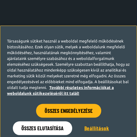
Társaságunk sütiket használ a weboldal megfelelő működésének
biztosításához. Ezek olyan sütik, melyek a weboldalunk megfelelő
működéséhez, használatának megkönnyítéséhez, valamint
ajánlataink személyre szabásához és a weboldalforgalmunk
elemzéséhez szükségesek. Személyre szabottan beállíthatja, hogy az
oldal használatához mindenképp szükségesen kívül az analitikai és
marketing sütik közül melyeket szeretné még elfogadni. Az összes
engedélyezésével az előbbieket mind elfogadja. A beállításokat bal
oldalt tudja megtenni.
További részletes információkat a
weboldalunk sütikezeléséről itt talál!
ÖSSZES ENGEDÉLYEZÉSE
Hamarosan visszatérünk
ÖSSZES ELUTASÍTÁSA
Beállítások