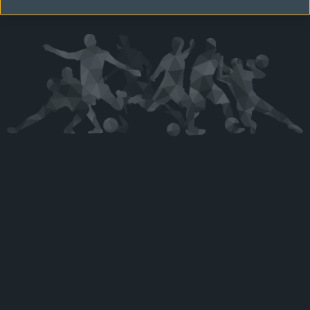
Kérjük látogasson vissza később