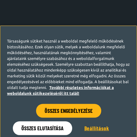
Társaságunk sütiket használ a weboldal megfelelő működésének
biztosításához. Ezek olyan sütik, melyek a weboldalunk megfelelő
működéséhez, használatának megkönnyítéséhez, valamint
ajánlataink személyre szabásához és a weboldalforgalmunk
elemzéséhez szükségesek. Személyre szabottan beállíthatja, hogy az
oldal használatához mindenképp szükségesen kívül az analitikai és
marketing sütik közül melyeket szeretné még elfogadni. Az összes
engedélyezésével az előbbieket mind elfogadja. A beállításokat bal
oldalt tudja megtenni.
További részletes információkat a
weboldalunk sütikezeléséről itt talál!
ÖSSZES ENGEDÉLYEZÉSE
Hamarosan visszatérünk
ÖSSZES ELUTASÍTÁSA
Beállítások