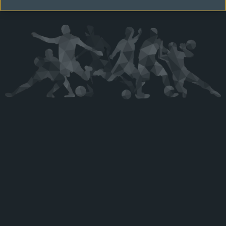
Kérjük látogasson vissza később