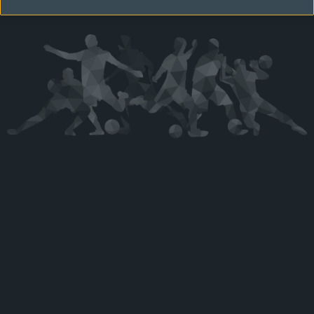
Kérjük látogasson vissza később