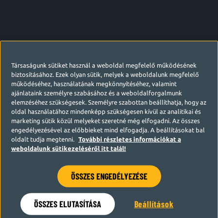
Társaságunk sütiket használ a weboldal megfelelő működésének
biztosításához. Ezek olyan sütik, melyek a weboldalunk megfelelő
működéséhez, használatának megkönnyítéséhez, valamint
ajánlataink személyre szabásához és a weboldalforgalmunk
elemzéséhez szükségesek. Személyre szabottan beállíthatja, hogy az
oldal használatához mindenképp szükségesen kívül az analitikai és
marketing sütik közül melyeket szeretné még elfogadni. Az összes
engedélyezésével az előbbieket mind elfogadja. A beállításokat bal
oldalt tudja megtenni.
További részletes információkat a
weboldalunk sütikezeléséről itt talál!
ÖSSZES ENGEDÉLYEZÉSE
Hamarosan visszatérünk
ÖSSZES ELUTASÍTÁSA
Beállítások