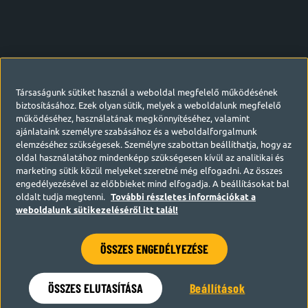
Társaságunk sütiket használ a weboldal megfelelő működésének
biztosításához. Ezek olyan sütik, melyek a weboldalunk megfelelő
működéséhez, használatának megkönnyítéséhez, valamint
ajánlataink személyre szabásához és a weboldalforgalmunk
elemzéséhez szükségesek. Személyre szabottan beállíthatja, hogy az
oldal használatához mindenképp szükségesen kívül az analitikai és
marketing sütik közül melyeket szeretné még elfogadni. Az összes
engedélyezésével az előbbieket mind elfogadja. A beállításokat bal
oldalt tudja megtenni.
További részletes információkat a
weboldalunk sütikezeléséről itt talál!
ÖSSZES ENGEDÉLYEZÉSE
Hamarosan visszatérünk
ÖSSZES ELUTASÍTÁSA
Beállítások