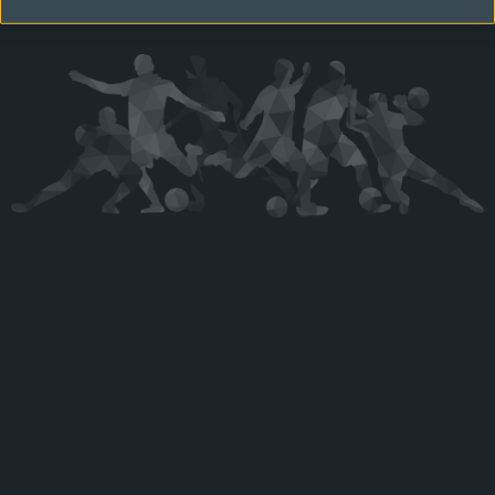
Kérjük látogasson vissza később