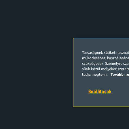
Társaságunk sütiket haszná
működéséhez, használatána
szükségesek. Személyre szab
sütik közül melyeket szeret
tudja megtenni.
További ré
Beállítások