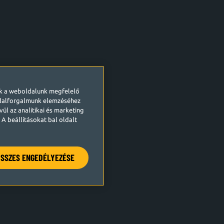
ek a weboldalunk megfelelő
ldalforgalmunk elemzéséhez
ül az analitikai és marketing
A beállításokat bal oldalt
SSZES ENGEDÉLYEZÉSE