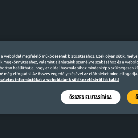
l a weboldal megfelelő működésének biztosításához. Ezek olyan sütik, mely
k megkönnyítéséhez, valamint ajánlataink személyre szabásához és a webo
ottan beállíthatja, hogy az oldal használatához mindenképp szükségesen kív
né még elfogadni. Az összes engedélyezésével az előbbieket mind elfogadja. 
szletes információkat a weboldalunk sütikezeléséről itt talál!
ÖSSZES ELUTASÍTÁSA
Ö