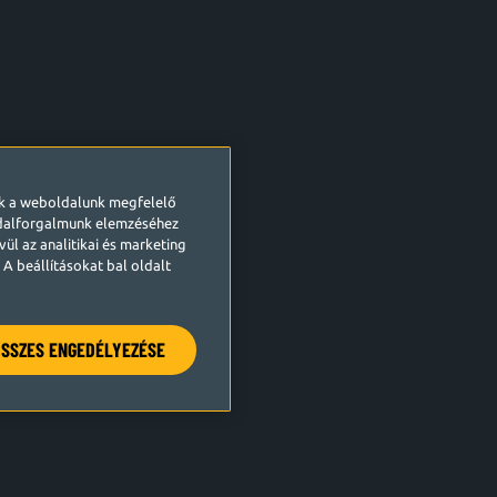
ek a weboldalunk megfelelő
ldalforgalmunk elemzéséhez
ül az analitikai és marketing
A beállításokat bal oldalt
SSZES ENGEDÉLYEZÉSE