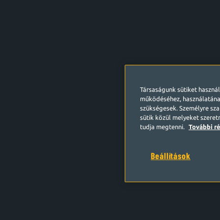
Társaságunk sütiket haszná
működéséhez, használatána
szükségesek. Személyre szab
sütik közül melyeket szeret
tudja megtenni.
További ré
Beállítások