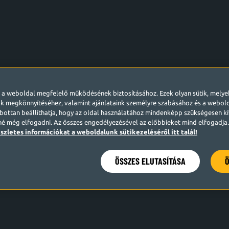
l a weboldal megfelelő működésének biztosításához. Ezek olyan sütik, mely
k megkönnyítéséhez, valamint ajánlataink személyre szabásához és a webo
ottan beállíthatja, hogy az oldal használatához mindenképp szükségesen kív
né még elfogadni. Az összes engedélyezésével az előbbieket mind elfogadja. 
szletes információkat a weboldalunk sütikezeléséről itt talál!
ÖSSZES ELUTASÍTÁSA
Ö