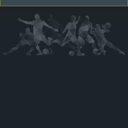
Kérjük látogasson vissza később