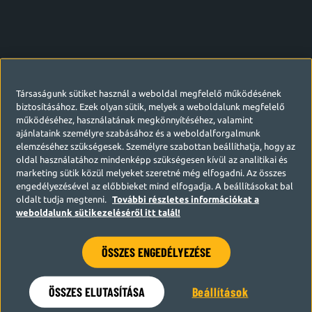
Társaságunk sütiket használ a weboldal megfelelő működésének
biztosításához. Ezek olyan sütik, melyek a weboldalunk megfelelő
működéséhez, használatának megkönnyítéséhez, valamint
ajánlataink személyre szabásához és a weboldalforgalmunk
elemzéséhez szükségesek. Személyre szabottan beállíthatja, hogy az
oldal használatához mindenképp szükségesen kívül az analitikai és
marketing sütik közül melyeket szeretné még elfogadni. Az összes
engedélyezésével az előbbieket mind elfogadja. A beállításokat bal
oldalt tudja megtenni.
További részletes információkat a
weboldalunk sütikezeléséről itt talál!
ÖSSZES ENGEDÉLYEZÉSE
Hamarosan visszatérünk
ÖSSZES ELUTASÍTÁSA
Beállítások