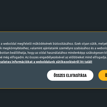
l a weboldal megfelelő működésének biztosításához. Ezek olyan sütik, mely
k megkönnyítéséhez, valamint ajánlataink személyre szabásához és a webo
ottan beállíthatja, hogy az oldal használatához mindenképp szükségesen kív
né még elfogadni. Az összes engedélyezésével az előbbieket mind elfogadja. 
szletes információkat a weboldalunk sütikezeléséről itt talál!
ÖSSZES ELUTASÍTÁSA
Ö