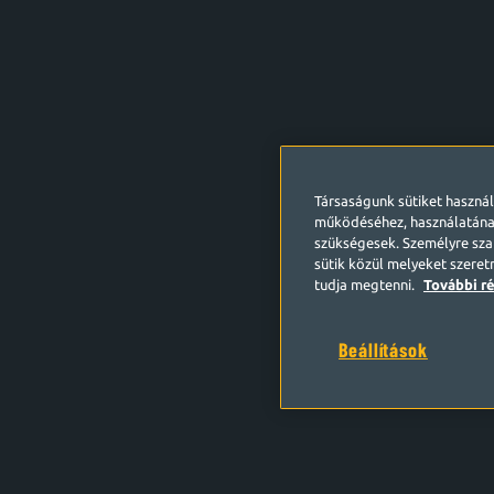
Társaságunk sütiket haszná
működéséhez, használatána
szükségesek. Személyre szab
sütik közül melyeket szeret
tudja megtenni.
További ré
Beállítások