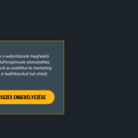
ek a weboldalunk megfelelő
ldalforgalmunk elemzéséhez
ül az analitikai és marketing
A beállításokat bal oldalt
SSZES ENGEDÉLYEZÉSE