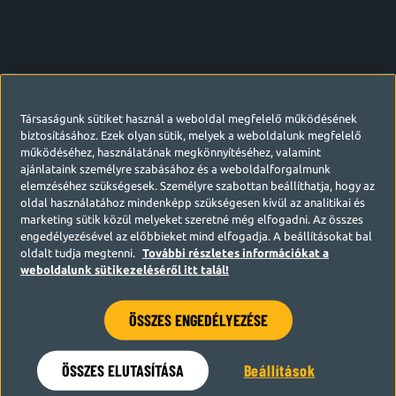
Társaságunk sütiket használ a weboldal megfelelő működésének
biztosításához. Ezek olyan sütik, melyek a weboldalunk megfelelő
működéséhez, használatának megkönnyítéséhez, valamint
ajánlataink személyre szabásához és a weboldalforgalmunk
elemzéséhez szükségesek. Személyre szabottan beállíthatja, hogy az
oldal használatához mindenképp szükségesen kívül az analitikai és
marketing sütik közül melyeket szeretné még elfogadni. Az összes
engedélyezésével az előbbieket mind elfogadja. A beállításokat bal
oldalt tudja megtenni.
További részletes információkat a
weboldalunk sütikezeléséről itt talál!
ÖSSZES ENGEDÉLYEZÉSE
Hamarosan visszatérünk
ÖSSZES ELUTASÍTÁSA
Beállítások