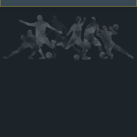
Kérjük látogasson vissza később