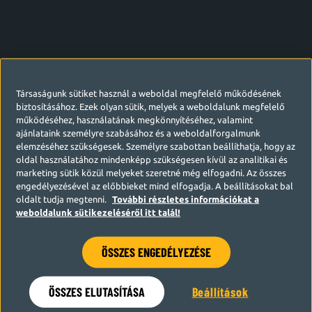
Társaságunk sütiket használ a weboldal megfelelő működésének
biztosításához. Ezek olyan sütik, melyek a weboldalunk megfelelő
működéséhez, használatának megkönnyítéséhez, valamint
ajánlataink személyre szabásához és a weboldalforgalmunk
elemzéséhez szükségesek. Személyre szabottan beállíthatja, hogy az
oldal használatához mindenképp szükségesen kívül az analitikai és
marketing sütik közül melyeket szeretné még elfogadni. Az összes
engedélyezésével az előbbieket mind elfogadja. A beállításokat bal
oldalt tudja megtenni.
További részletes információkat a
weboldalunk sütikezeléséről itt talál!
ÖSSZES ENGEDÉLYEZÉSE
Hamarosan visszatérünk
ÖSSZES ELUTASÍTÁSA
Beállítások