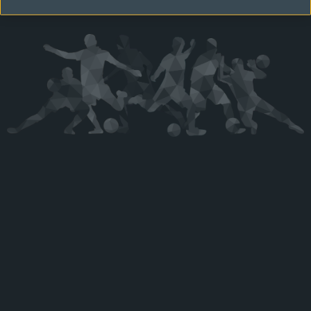
Kérjük látogasson vissza később