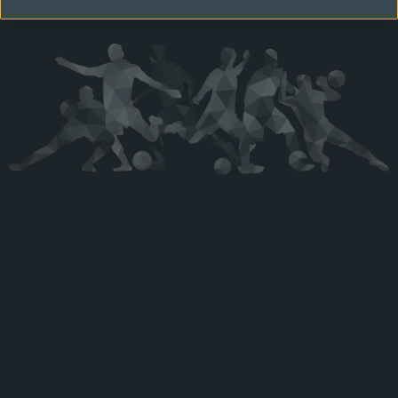
Kérjük látogasson vissza később