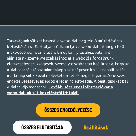
Társaságunk sütiket használ a weboldal megfelelő működésének
biztosításához. Ezek olyan sütik, melyek a weboldalunk megfelelő
működéséhez, használatának megkönnyítéséhez, valamint
ajánlataink személyre szabásához és a weboldalforgalmunk
elemzéséhez szükségesek. Személyre szabottan beállíthatja, hogy az
oldal használatához mindenképp szükségesen kívül az analitikai és
marketing sütik közül melyeket szeretné még elfogadni. Az összes
engedélyezésével az előbbieket mind elfogadja. A beállításokat bal
oldalt tudja megtenni.
További részletes információkat a
weboldalunk sütikezeléséről itt talál!
ÖSSZES ENGEDÉLYEZÉSE
Hamarosan visszatérünk
ÖSSZES ELUTASÍTÁSA
Beállítások