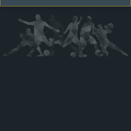
Kérjük látogasson vissza később