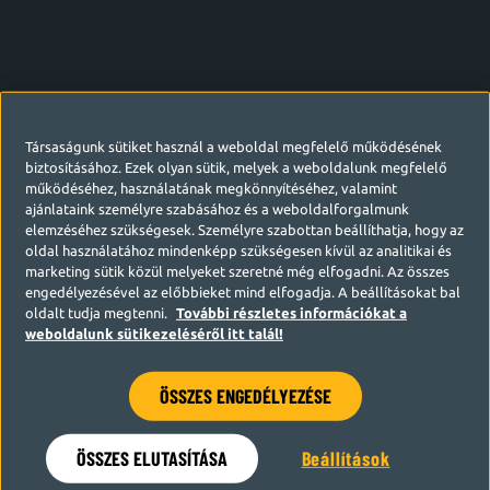
Társaságunk sütiket használ a weboldal megfelelő működésének
biztosításához. Ezek olyan sütik, melyek a weboldalunk megfelelő
működéséhez, használatának megkönnyítéséhez, valamint
ajánlataink személyre szabásához és a weboldalforgalmunk
elemzéséhez szükségesek. Személyre szabottan beállíthatja, hogy az
oldal használatához mindenképp szükségesen kívül az analitikai és
marketing sütik közül melyeket szeretné még elfogadni. Az összes
engedélyezésével az előbbieket mind elfogadja. A beállításokat bal
oldalt tudja megtenni.
További részletes információkat a
weboldalunk sütikezeléséről itt talál!
ÖSSZES ENGEDÉLYEZÉSE
Hamarosan visszatérünk
ÖSSZES ELUTASÍTÁSA
Beállítások