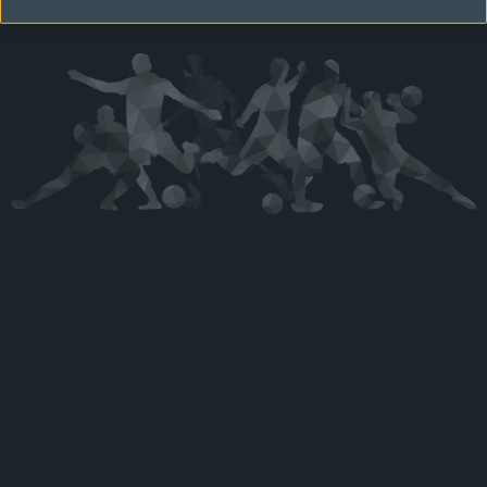
Kérjük látogasson vissza később