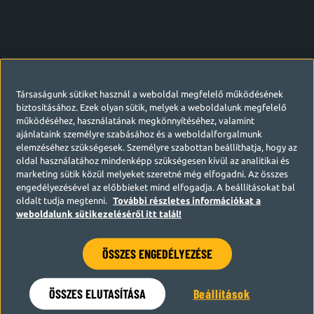
Társaságunk sütiket használ a weboldal megfelelő működésének
biztosításához. Ezek olyan sütik, melyek a weboldalunk megfelelő
működéséhez, használatának megkönnyítéséhez, valamint
ajánlataink személyre szabásához és a weboldalforgalmunk
elemzéséhez szükségesek. Személyre szabottan beállíthatja, hogy az
oldal használatához mindenképp szükségesen kívül az analitikai és
marketing sütik közül melyeket szeretné még elfogadni. Az összes
engedélyezésével az előbbieket mind elfogadja. A beállításokat bal
oldalt tudja megtenni.
További részletes információkat a
weboldalunk sütikezeléséről itt talál!
ÖSSZES ENGEDÉLYEZÉSE
Hamarosan visszatérünk
ÖSSZES ELUTASÍTÁSA
Beállítások