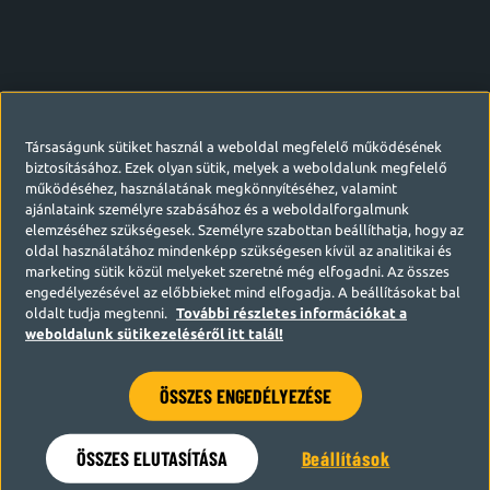
Társaságunk sütiket használ a weboldal megfelelő működésének
biztosításához. Ezek olyan sütik, melyek a weboldalunk megfelelő
működéséhez, használatának megkönnyítéséhez, valamint
ajánlataink személyre szabásához és a weboldalforgalmunk
elemzéséhez szükségesek. Személyre szabottan beállíthatja, hogy az
oldal használatához mindenképp szükségesen kívül az analitikai és
marketing sütik közül melyeket szeretné még elfogadni. Az összes
engedélyezésével az előbbieket mind elfogadja. A beállításokat bal
oldalt tudja megtenni.
További részletes információkat a
weboldalunk sütikezeléséről itt talál!
ÖSSZES ENGEDÉLYEZÉSE
Hamarosan visszatérünk
ÖSSZES ELUTASÍTÁSA
Beállítások