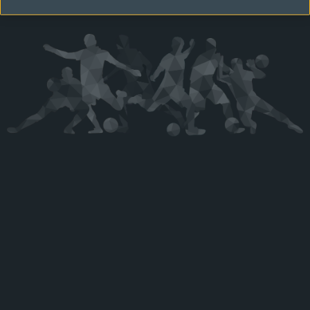
Kérjük látogasson vissza később