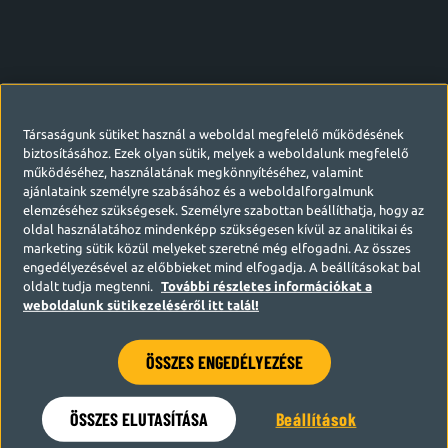
Társaságunk sütiket használ a weboldal megfelelő működésének
biztosításához. Ezek olyan sütik, melyek a weboldalunk megfelelő
működéséhez, használatának megkönnyítéséhez, valamint
ajánlataink személyre szabásához és a weboldalforgalmunk
elemzéséhez szükségesek. Személyre szabottan beállíthatja, hogy az
oldal használatához mindenképp szükségesen kívül az analitikai és
marketing sütik közül melyeket szeretné még elfogadni. Az összes
engedélyezésével az előbbieket mind elfogadja. A beállításokat bal
oldalt tudja megtenni.
További részletes információkat a
weboldalunk sütikezeléséről itt talál!
ÖSSZES ENGEDÉLYEZÉSE
Hamarosan visszatérünk
ÖSSZES ELUTASÍTÁSA
Beállítások