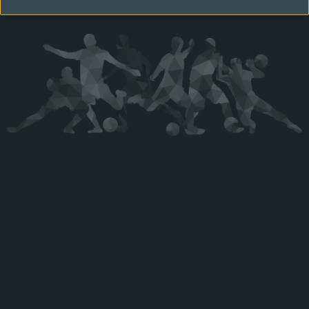
Kérjük látogasson vissza később