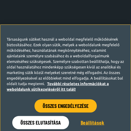
Társaságunk sütiket használ a weboldal megfelelő működésének
biztosításához. Ezek olyan sütik, melyek a weboldalunk megfelelő
működéséhez, használatának megkönnyítéséhez, valamint
ajánlataink személyre szabásához és a weboldalforgalmunk
elemzéséhez szükségesek. Személyre szabottan beállíthatja, hogy az
oldal használatához mindenképp szükségesen kívül az analitikai és
marketing sütik közül melyeket szeretné még elfogadni. Az összes
engedélyezésével az előbbieket mind elfogadja. A beállításokat bal
oldalt tudja megtenni.
További részletes információkat a
weboldalunk sütikezeléséről itt talál!
ÖSSZES ENGEDÉLYEZÉSE
Hamarosan visszatérünk
ÖSSZES ELUTASÍTÁSA
Beállítások