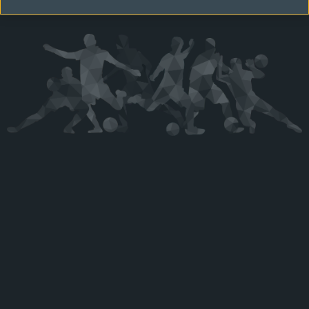
Kérjük látogasson vissza később