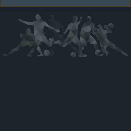
Kérjük látogasson vissza később