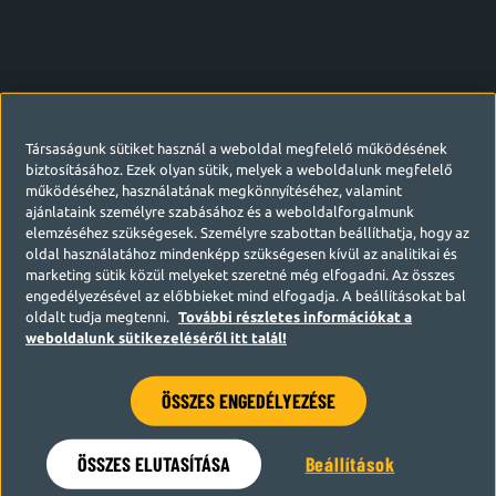
Társaságunk sütiket használ a weboldal megfelelő működésének
biztosításához. Ezek olyan sütik, melyek a weboldalunk megfelelő
működéséhez, használatának megkönnyítéséhez, valamint
ajánlataink személyre szabásához és a weboldalforgalmunk
elemzéséhez szükségesek. Személyre szabottan beállíthatja, hogy az
oldal használatához mindenképp szükségesen kívül az analitikai és
marketing sütik közül melyeket szeretné még elfogadni. Az összes
engedélyezésével az előbbieket mind elfogadja. A beállításokat bal
oldalt tudja megtenni.
További részletes információkat a
weboldalunk sütikezeléséről itt talál!
ÖSSZES ENGEDÉLYEZÉSE
Hamarosan visszatérünk
ÖSSZES ELUTASÍTÁSA
Beállítások