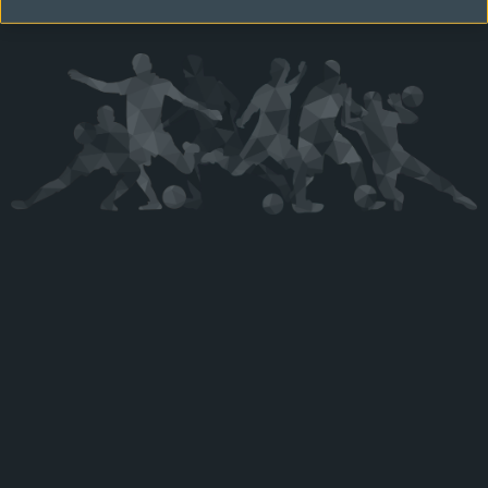
Kérjük látogasson vissza később