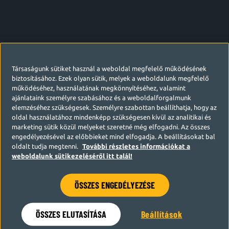
Társaságunk sütiket használ a weboldal megfelelő működésének
biztosításához. Ezek olyan sütik, melyek a weboldalunk megfelelő
működéséhez, használatának megkönnyítéséhez, valamint
ajánlataink személyre szabásához és a weboldalforgalmunk
elemzéséhez szükségesek. Személyre szabottan beállíthatja, hogy az
oldal használatához mindenképp szükségesen kívül az analitikai és
marketing sütik közül melyeket szeretné még elfogadni. Az összes
engedélyezésével az előbbieket mind elfogadja. A beállításokat bal
oldalt tudja megtenni.
További részletes információkat a
weboldalunk sütikezeléséről itt talál!
ÖSSZES ENGEDÉLYEZÉSE
Hamarosan visszatérünk
ÖSSZES ELUTASÍTÁSA
Beállítások