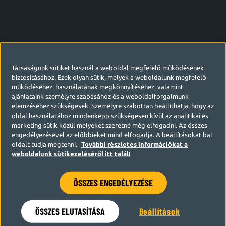
Társaságunk sütiket használ a weboldal megfelelő működésének
biztosításához. Ezek olyan sütik, melyek a weboldalunk megfelelő
működéséhez, használatának megkönnyítéséhez, valamint
ajánlataink személyre szabásához és a weboldalforgalmunk
elemzéséhez szükségesek. Személyre szabottan beállíthatja, hogy az
oldal használatához mindenképp szükségesen kívül az analitikai és
marketing sütik közül melyeket szeretné még elfogadni. Az összes
engedélyezésével az előbbieket mind elfogadja. A beállításokat bal
oldalt tudja megtenni.
További részletes információkat a
weboldalunk sütikezeléséről itt talál!
ÖSSZES ENGEDÉLYEZÉSE
Hamarosan visszatérünk
ÖSSZES ELUTASÍTÁSA
Beállítások