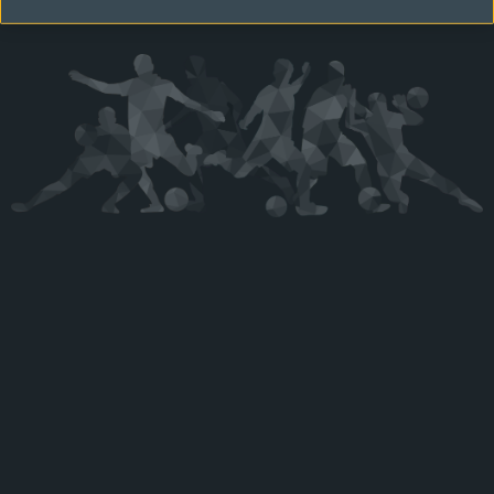
Kérjük látogasson vissza később