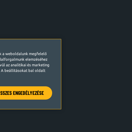
ek a weboldalunk megfelelő
ldalforgalmunk elemzéséhez
ül az analitikai és marketing
A beállításokat bal oldalt
SSZES ENGEDÉLYEZÉSE