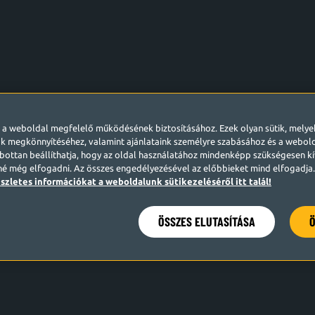
l a weboldal megfelelő működésének biztosításához. Ezek olyan sütik, mely
k megkönnyítéséhez, valamint ajánlataink személyre szabásához és a webo
ottan beállíthatja, hogy az oldal használatához mindenképp szükségesen kív
né még elfogadni. Az összes engedélyezésével az előbbieket mind elfogadja. 
szletes információkat a weboldalunk sütikezeléséről itt talál!
ÖSSZES ELUTASÍTÁSA
Ö