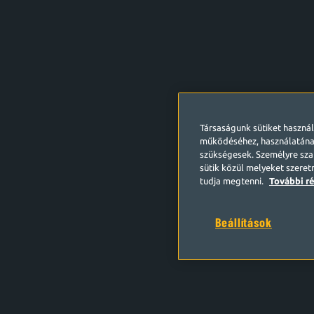
Társaságunk sütiket haszná
működéséhez, használatána
szükségesek. Személyre szab
sütik közül melyeket szeret
tudja megtenni.
További ré
Beállítások