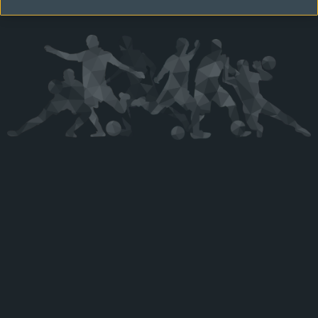
Kérjük látogasson vissza később