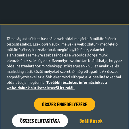
Társaságunk sütiket használ a weboldal megfelelő működésének
biztosításához. Ezek olyan sütik, melyek a weboldalunk megfelelő
működéséhez, használatának megkönnyítéséhez, valamint
ajánlataink személyre szabásához és a weboldalforgalmunk
elemzéséhez szükségesek. Személyre szabottan beállíthatja, hogy az
oldal használatához mindenképp szükségesen kívül az analitikai és
marketing sütik közül melyeket szeretné még elfogadni. Az összes
engedélyezésével az előbbieket mind elfogadja. A beállításokat bal
oldalt tudja megtenni.
További részletes információkat a
weboldalunk sütikezeléséről itt talál!
ÖSSZES ENGEDÉLYEZÉSE
Hamarosan visszatérünk
ÖSSZES ELUTASÍTÁSA
Beállítások