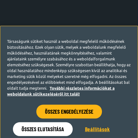
Társaságunk sütiket használ a weboldal megfelelő működésének
biztosításához. Ezek olyan sütik, melyek a weboldalunk megfelelő
működéséhez, használatának megkönnyítéséhez, valamint
ajánlataink személyre szabásához és a weboldalforgalmunk
elemzéséhez szükségesek. Személyre szabottan beállíthatja, hogy az
oldal használatához mindenképp szükségesen kívül az analitikai és
marketing sütik közül melyeket szeretné még elfogadni. Az összes
engedélyezésével az előbbieket mind elfogadja. A beállításokat bal
oldalt tudja megtenni.
További részletes információkat a
weboldalunk sütikezeléséről itt talál!
ÖSSZES ENGEDÉLYEZÉSE
Hamarosan visszatérünk
ÖSSZES ELUTASÍTÁSA
Beállítások