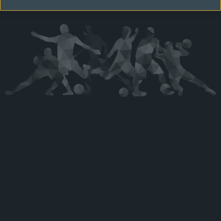
Kérjük látogasson vissza később