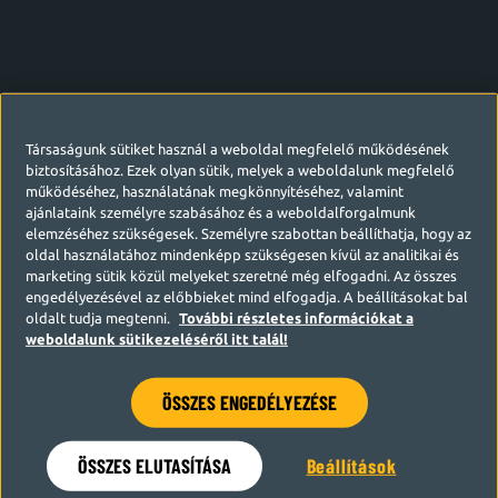
Társaságunk sütiket használ a weboldal megfelelő működésének
biztosításához. Ezek olyan sütik, melyek a weboldalunk megfelelő
működéséhez, használatának megkönnyítéséhez, valamint
ajánlataink személyre szabásához és a weboldalforgalmunk
elemzéséhez szükségesek. Személyre szabottan beállíthatja, hogy az
oldal használatához mindenképp szükségesen kívül az analitikai és
marketing sütik közül melyeket szeretné még elfogadni. Az összes
engedélyezésével az előbbieket mind elfogadja. A beállításokat bal
oldalt tudja megtenni.
További részletes információkat a
weboldalunk sütikezeléséről itt talál!
ÖSSZES ENGEDÉLYEZÉSE
Hamarosan visszatérünk
ÖSSZES ELUTASÍTÁSA
Beállítások