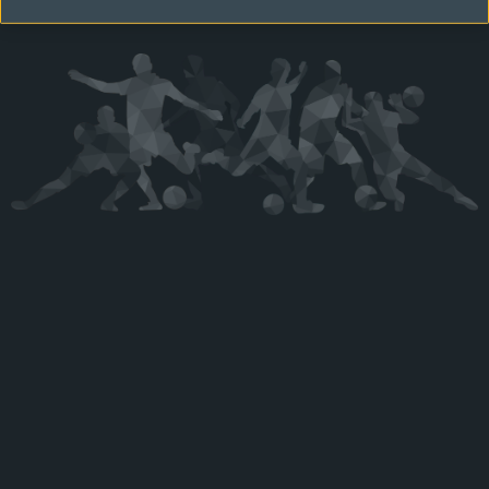
Kérjük látogasson vissza később