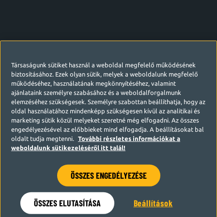
Társaságunk sütiket használ a weboldal megfelelő működésének
biztosításához. Ezek olyan sütik, melyek a weboldalunk megfelelő
működéséhez, használatának megkönnyítéséhez, valamint
ajánlataink személyre szabásához és a weboldalforgalmunk
elemzéséhez szükségesek. Személyre szabottan beállíthatja, hogy az
oldal használatához mindenképp szükségesen kívül az analitikai és
marketing sütik közül melyeket szeretné még elfogadni. Az összes
engedélyezésével az előbbieket mind elfogadja. A beállításokat bal
oldalt tudja megtenni.
További részletes információkat a
weboldalunk sütikezeléséről itt talál!
ÖSSZES ENGEDÉLYEZÉSE
Hamarosan visszatérünk
ÖSSZES ELUTASÍTÁSA
Beállítások