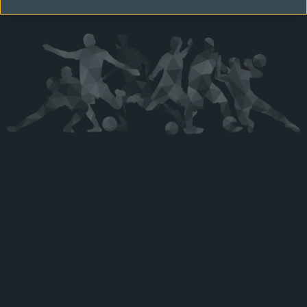
Kérjük látogasson vissza később