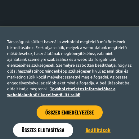
Társaságunk sütiket használ a weboldal megfelelő működésének
biztosításához. Ezek olyan sütik, melyek a weboldalunk megfelelő
működéséhez, használatának megkönnyítéséhez, valamint
ajánlataink személyre szabásához és a weboldalforgalmunk
elemzéséhez szükségesek. Személyre szabottan beállíthatja, hogy az
oldal használatához mindenképp szükségesen kívül az analitikai és
marketing sütik közül melyeket szeretné még elfogadni. Az összes
engedélyezésével az előbbieket mind elfogadja. A beállításokat bal
oldalt tudja megtenni.
További részletes információkat a
weboldalunk sütikezeléséről itt talál!
ÖSSZES ENGEDÉLYEZÉSE
Hamarosan visszatérünk
ÖSSZES ELUTASÍTÁSA
Beállítások