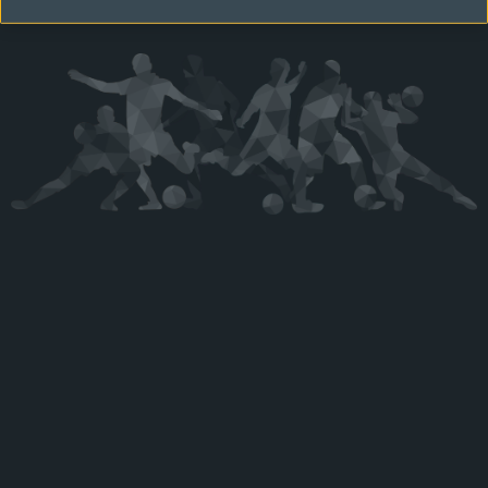
Kérjük látogasson vissza később