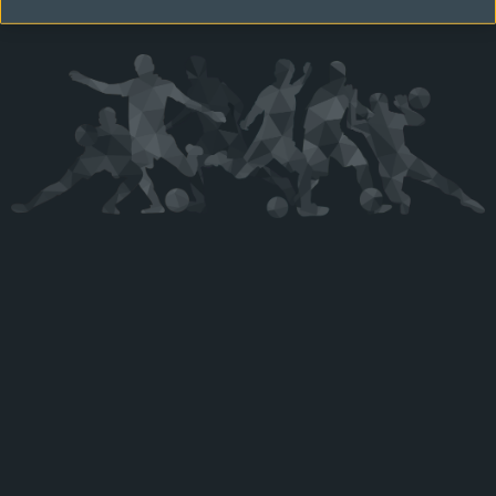
Kérjük látogasson vissza később