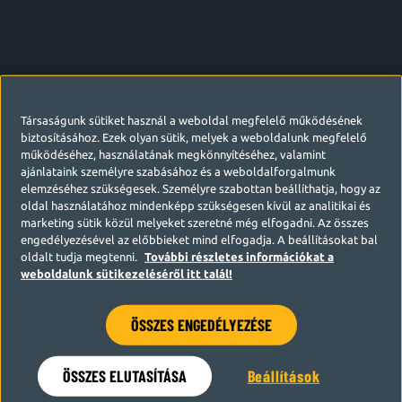
Társaságunk sütiket használ a weboldal megfelelő működésének
biztosításához. Ezek olyan sütik, melyek a weboldalunk megfelelő
működéséhez, használatának megkönnyítéséhez, valamint
ajánlataink személyre szabásához és a weboldalforgalmunk
elemzéséhez szükségesek. Személyre szabottan beállíthatja, hogy az
oldal használatához mindenképp szükségesen kívül az analitikai és
marketing sütik közül melyeket szeretné még elfogadni. Az összes
engedélyezésével az előbbieket mind elfogadja. A beállításokat bal
oldalt tudja megtenni.
További részletes információkat a
weboldalunk sütikezeléséről itt talál!
ÖSSZES ENGEDÉLYEZÉSE
Hamarosan visszatérünk
ÖSSZES ELUTASÍTÁSA
Beállítások