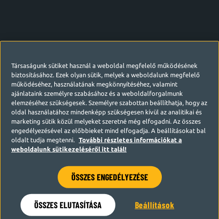
Társaságunk sütiket használ a weboldal megfelelő működésének
biztosításához. Ezek olyan sütik, melyek a weboldalunk megfelelő
működéséhez, használatának megkönnyítéséhez, valamint
ajánlataink személyre szabásához és a weboldalforgalmunk
elemzéséhez szükségesek. Személyre szabottan beállíthatja, hogy az
oldal használatához mindenképp szükségesen kívül az analitikai és
marketing sütik közül melyeket szeretné még elfogadni. Az összes
engedélyezésével az előbbieket mind elfogadja. A beállításokat bal
oldalt tudja megtenni.
További részletes információkat a
weboldalunk sütikezeléséről itt talál!
ÖSSZES ENGEDÉLYEZÉSE
Hamarosan visszatérünk
ÖSSZES ELUTASÍTÁSA
Beállítások