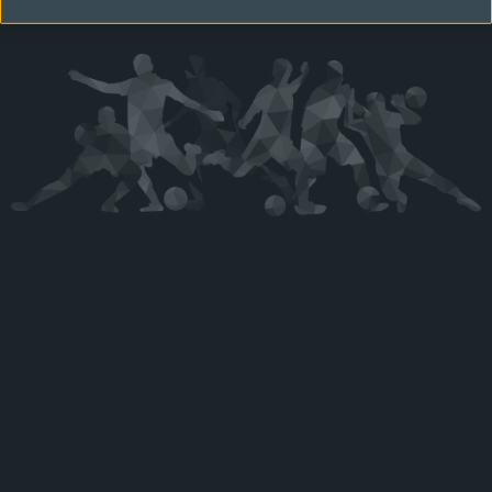
Kérjük látogasson vissza később