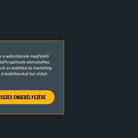
ek a weboldalunk megfelelő
ldalforgalmunk elemzéséhez
ül az analitikai és marketing
A beállításokat bal oldalt
SSZES ENGEDÉLYEZÉSE