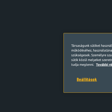
Társaságunk sütiket haszná
működéséhez, használatána
szükségesek. Személyre szab
sütik közül melyeket szeret
tudja megtenni.
További ré
Beállítások