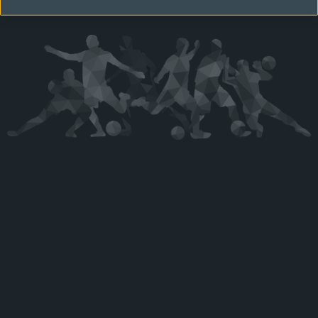
Kérjük látogasson vissza később