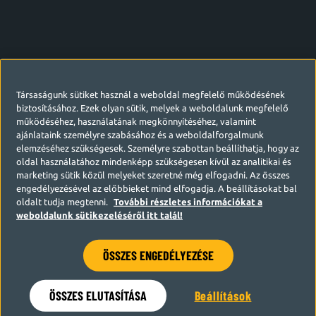
Társaságunk sütiket használ a weboldal megfelelő működésének
biztosításához. Ezek olyan sütik, melyek a weboldalunk megfelelő
működéséhez, használatának megkönnyítéséhez, valamint
ajánlataink személyre szabásához és a weboldalforgalmunk
elemzéséhez szükségesek. Személyre szabottan beállíthatja, hogy az
oldal használatához mindenképp szükségesen kívül az analitikai és
marketing sütik közül melyeket szeretné még elfogadni. Az összes
engedélyezésével az előbbieket mind elfogadja. A beállításokat bal
oldalt tudja megtenni.
További részletes információkat a
weboldalunk sütikezeléséről itt talál!
ÖSSZES ENGEDÉLYEZÉSE
Hamarosan visszatérünk
ÖSSZES ELUTASÍTÁSA
Beállítások