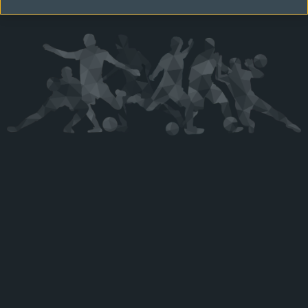
Kérjük látogasson vissza később