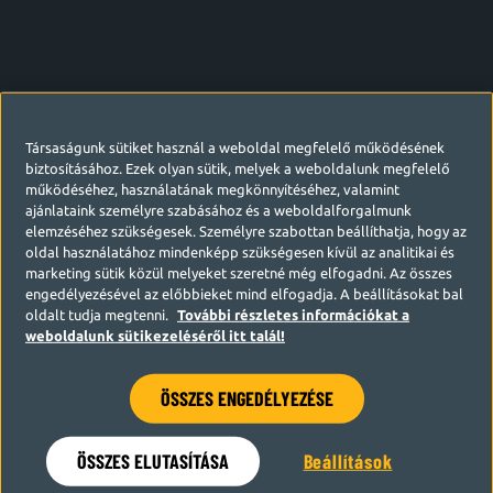
Társaságunk sütiket használ a weboldal megfelelő működésének
biztosításához. Ezek olyan sütik, melyek a weboldalunk megfelelő
működéséhez, használatának megkönnyítéséhez, valamint
ajánlataink személyre szabásához és a weboldalforgalmunk
elemzéséhez szükségesek. Személyre szabottan beállíthatja, hogy az
oldal használatához mindenképp szükségesen kívül az analitikai és
marketing sütik közül melyeket szeretné még elfogadni. Az összes
engedélyezésével az előbbieket mind elfogadja. A beállításokat bal
oldalt tudja megtenni.
További részletes információkat a
weboldalunk sütikezeléséről itt talál!
ÖSSZES ENGEDÉLYEZÉSE
Hamarosan visszatérünk
ÖSSZES ELUTASÍTÁSA
Beállítások