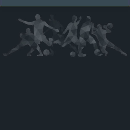
Kérjük látogasson vissza később