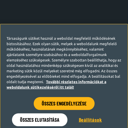
Társaságunk sütiket használ a weboldal megfelelő működésének
biztosításához. Ezek olyan sütik, melyek a weboldalunk megfelelő
működéséhez, használatának megkönnyítéséhez, valamint
ajánlataink személyre szabásához és a weboldalforgalmunk
elemzéséhez szükségesek. Személyre szabottan beállíthatja, hogy az
oldal használatához mindenképp szükségesen kívül az analitikai és
marketing sütik közül melyeket szeretné még elfogadni. Az összes
engedélyezésével az előbbieket mind elfogadja. A beállításokat bal
oldalt tudja megtenni.
További részletes információkat a
weboldalunk sütikezeléséről itt talál!
ÖSSZES ENGEDÉLYEZÉSE
Hamarosan visszatérünk
ÖSSZES ELUTASÍTÁSA
Beállítások