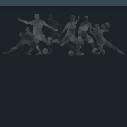
Kérjük látogasson vissza később