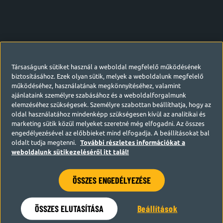
Társaságunk sütiket használ a weboldal megfelelő működésének
biztosításához. Ezek olyan sütik, melyek a weboldalunk megfelelő
működéséhez, használatának megkönnyítéséhez, valamint
ajánlataink személyre szabásához és a weboldalforgalmunk
elemzéséhez szükségesek. Személyre szabottan beállíthatja, hogy az
oldal használatához mindenképp szükségesen kívül az analitikai és
marketing sütik közül melyeket szeretné még elfogadni. Az összes
engedélyezésével az előbbieket mind elfogadja. A beállításokat bal
oldalt tudja megtenni.
További részletes információkat a
weboldalunk sütikezeléséről itt talál!
ÖSSZES ENGEDÉLYEZÉSE
Hamarosan visszatérünk
ÖSSZES ELUTASÍTÁSA
Beállítások