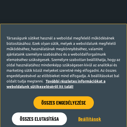
Társaságunk sütiket használ a weboldal megfelelő működésének
biztosításához. Ezek olyan sütik, melyek a weboldalunk megfelelő
működéséhez, használatának megkönnyítéséhez, valamint
ajánlataink személyre szabásához és a weboldalforgalmunk
elemzéséhez szükségesek. Személyre szabottan beállíthatja, hogy az
oldal használatához mindenképp szükségesen kívül az analitikai és
marketing sütik közül melyeket szeretné még elfogadni. Az összes
engedélyezésével az előbbieket mind elfogadja. A beállításokat bal
oldalt tudja megtenni.
További részletes információkat a
weboldalunk sütikezeléséről itt talál!
ÖSSZES ENGEDÉLYEZÉSE
Hamarosan visszatérünk
ÖSSZES ELUTASÍTÁSA
Beállítások