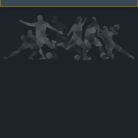
Kérjük látogasson vissza később