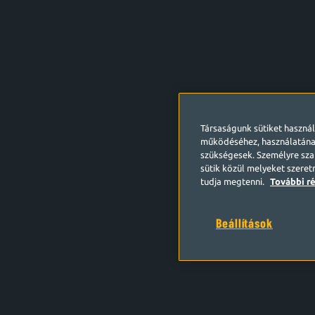
Társaságunk sütiket haszná
működéséhez, használatána
szükségesek. Személyre szab
sütik közül melyeket szeret
tudja megtenni.
További ré
Beállítások