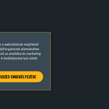
ek a weboldalunk megfelelő
ldalforgalmunk elemzéséhez
ül az analitikai és marketing
A beállításokat bal oldalt
SSZES ENGEDÉLYEZÉSE