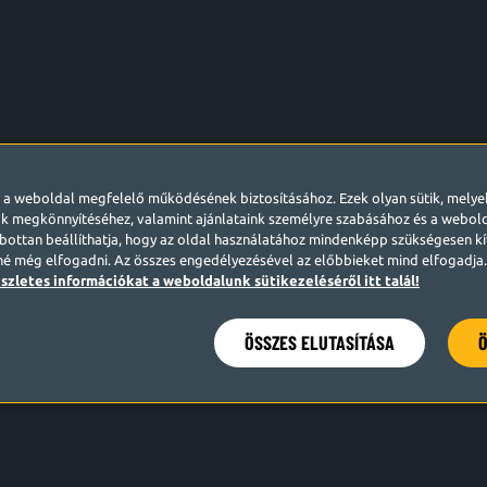
l a weboldal megfelelő működésének biztosításához. Ezek olyan sütik, mely
k megkönnyítéséhez, valamint ajánlataink személyre szabásához és a webo
ottan beállíthatja, hogy az oldal használatához mindenképp szükségesen kív
né még elfogadni. Az összes engedélyezésével az előbbieket mind elfogadja. 
szletes információkat a weboldalunk sütikezeléséről itt talál!
ÖSSZES ELUTASÍTÁSA
Ö