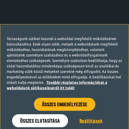
Társaságunk sütiket használ a weboldal megfelelő működésének
biztosításához. Ezek olyan sütik, melyek a weboldalunk megfelelő
működéséhez, használatának megkönnyítéséhez, valamint
ajánlataink személyre szabásához és a weboldalforgalmunk
elemzéséhez szükségesek. Személyre szabottan beállíthatja, hogy az
oldal használatához mindenképp szükségesen kívül az analitikai és
marketing sütik közül melyeket szeretné még elfogadni. Az összes
engedélyezésével az előbbieket mind elfogadja. A beállításokat bal
oldalt tudja megtenni.
További részletes információkat a
weboldalunk sütikezeléséről itt talál!
ÖSSZES ENGEDÉLYEZÉSE
Hamarosan visszatérünk
ÖSSZES ELUTASÍTÁSA
Beállítások