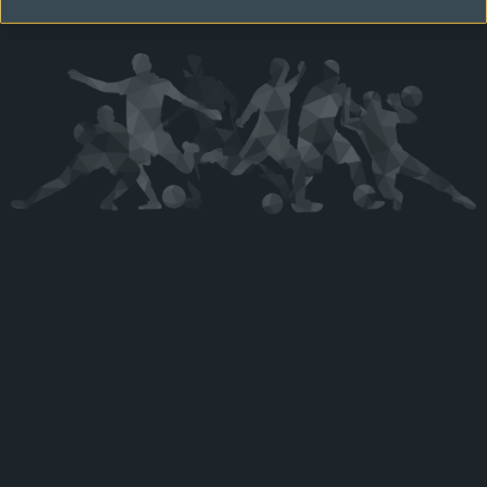
Kérjük látogasson vissza később