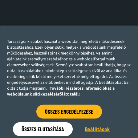
Társaságunk sütiket használ a weboldal megfelelő működésének
biztosításához. Ezek olyan sütik, melyek a weboldalunk megfelelő
működéséhez, használatának megkönnyítéséhez, valamint
ajánlataink személyre szabásához és a weboldalforgalmunk
elemzéséhez szükségesek. Személyre szabottan beállíthatja, hogy az
oldal használatához mindenképp szükségesen kívül az analitikai és
marketing sütik közül melyeket szeretné még elfogadni. Az összes
engedélyezésével az előbbieket mind elfogadja. A beállításokat bal
oldalt tudja megtenni.
További részletes információkat a
weboldalunk sütikezeléséről itt talál!
ÖSSZES ENGEDÉLYEZÉSE
Hamarosan visszatérünk
ÖSSZES ELUTASÍTÁSA
Beállítások