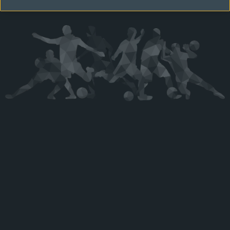
Kérjük látogasson vissza később