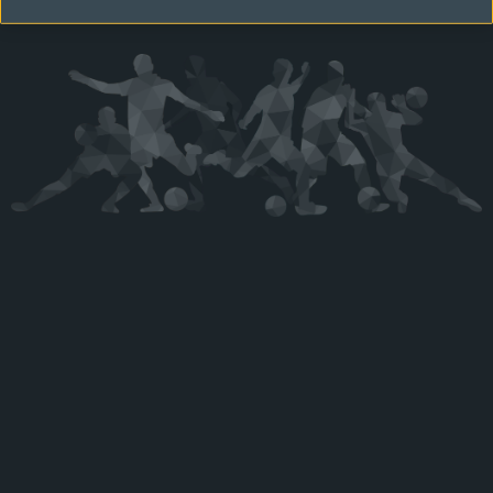
Kérjük látogasson vissza később