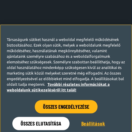
Társaságunk sütiket használ a weboldal megfelelő működésének
biztosításához. Ezek olyan sütik, melyek a weboldalunk megfelelő
működéséhez, használatának megkönnyítéséhez, valamint
ajánlataink személyre szabásához és a weboldalforgalmunk
elemzéséhez szükségesek. Személyre szabottan beállíthatja, hogy az
oldal használatához mindenképp szükségesen kívül az analitikai és
marketing sütik közül melyeket szeretné még elfogadni. Az összes
engedélyezésével az előbbieket mind elfogadja. A beállításokat bal
oldalt tudja megtenni.
További részletes információkat a
weboldalunk sütikezeléséről itt talál!
ÖSSZES ENGEDÉLYEZÉSE
Hamarosan visszatérünk
ÖSSZES ELUTASÍTÁSA
Beállítások