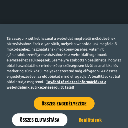
Társaságunk sütiket használ a weboldal megfelelő működésének
biztosításához. Ezek olyan sütik, melyek a weboldalunk megfelelő
működéséhez, használatának megkönnyítéséhez, valamint
ajánlataink személyre szabásához és a weboldalforgalmunk
elemzéséhez szükségesek. Személyre szabottan beállíthatja, hogy az
oldal használatához mindenképp szükségesen kívül az analitikai és
marketing sütik közül melyeket szeretné még elfogadni. Az összes
engedélyezésével az előbbieket mind elfogadja. A beállításokat bal
oldalt tudja megtenni.
További részletes információkat a
weboldalunk sütikezeléséről itt talál!
ÖSSZES ENGEDÉLYEZÉSE
Hamarosan visszatérünk
ÖSSZES ELUTASÍTÁSA
Beállítások