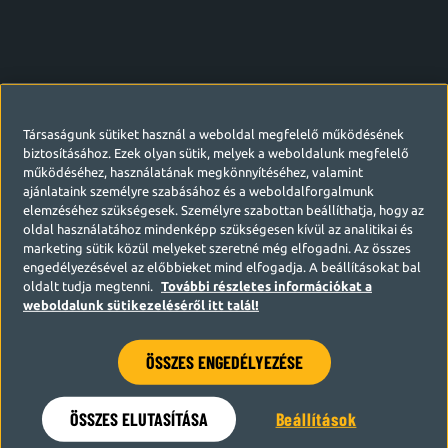
Társaságunk sütiket használ a weboldal megfelelő működésének
biztosításához. Ezek olyan sütik, melyek a weboldalunk megfelelő
működéséhez, használatának megkönnyítéséhez, valamint
ajánlataink személyre szabásához és a weboldalforgalmunk
elemzéséhez szükségesek. Személyre szabottan beállíthatja, hogy az
oldal használatához mindenképp szükségesen kívül az analitikai és
marketing sütik közül melyeket szeretné még elfogadni. Az összes
engedélyezésével az előbbieket mind elfogadja. A beállításokat bal
oldalt tudja megtenni.
További részletes információkat a
weboldalunk sütikezeléséről itt talál!
ÖSSZES ENGEDÉLYEZÉSE
Hamarosan visszatérünk
ÖSSZES ELUTASÍTÁSA
Beállítások