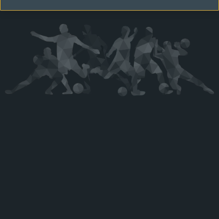
Kérjük látogasson vissza később