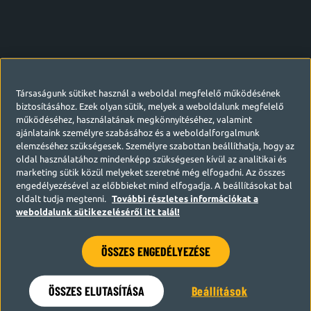
Társaságunk sütiket használ a weboldal megfelelő működésének
biztosításához. Ezek olyan sütik, melyek a weboldalunk megfelelő
működéséhez, használatának megkönnyítéséhez, valamint
ajánlataink személyre szabásához és a weboldalforgalmunk
elemzéséhez szükségesek. Személyre szabottan beállíthatja, hogy az
oldal használatához mindenképp szükségesen kívül az analitikai és
marketing sütik közül melyeket szeretné még elfogadni. Az összes
engedélyezésével az előbbieket mind elfogadja. A beállításokat bal
oldalt tudja megtenni.
További részletes információkat a
weboldalunk sütikezeléséről itt talál!
ÖSSZES ENGEDÉLYEZÉSE
Hamarosan visszatérünk
ÖSSZES ELUTASÍTÁSA
Beállítások