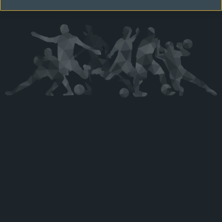
Kérjük látogasson vissza később