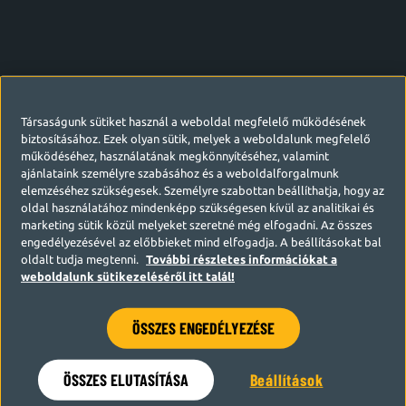
Társaságunk sütiket használ a weboldal megfelelő működésének
biztosításához. Ezek olyan sütik, melyek a weboldalunk megfelelő
működéséhez, használatának megkönnyítéséhez, valamint
ajánlataink személyre szabásához és a weboldalforgalmunk
elemzéséhez szükségesek. Személyre szabottan beállíthatja, hogy az
oldal használatához mindenképp szükségesen kívül az analitikai és
marketing sütik közül melyeket szeretné még elfogadni. Az összes
engedélyezésével az előbbieket mind elfogadja. A beállításokat bal
oldalt tudja megtenni.
További részletes információkat a
weboldalunk sütikezeléséről itt talál!
ÖSSZES ENGEDÉLYEZÉSE
Hamarosan visszatérünk
ÖSSZES ELUTASÍTÁSA
Beállítások