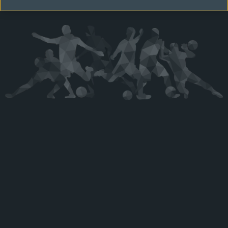
Kérjük látogasson vissza később