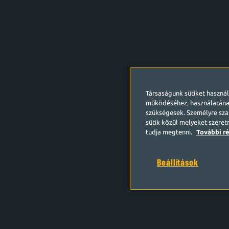
Társaságunk sütiket haszná
működéséhez, használatána
szükségesek. Személyre szab
sütik közül melyeket szeret
tudja megtenni.
További ré
Beállítások