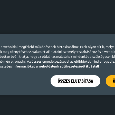
l a weboldal megfelelő működésének biztosításához. Ezek olyan sütik, mely
k megkönnyítéséhez, valamint ajánlataink személyre szabásához és a webo
ottan beállíthatja, hogy az oldal használatához mindenképp szükségesen kív
né még elfogadni. Az összes engedélyezésével az előbbieket mind elfogadja. 
szletes információkat a weboldalunk sütikezeléséről itt talál!
ÖSSZES ELUTASÍTÁSA
Ö