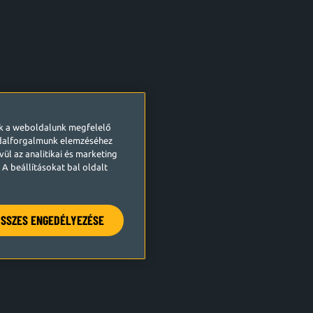
ek a weboldalunk megfelelő
ldalforgalmunk elemzéséhez
ül az analitikai és marketing
A beállításokat bal oldalt
SSZES ENGEDÉLYEZÉSE