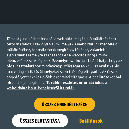
Társaságunk sütiket használ a weboldal megfelelő működésének
biztosításához. Ezek olyan sütik, melyek a weboldalunk megfelelő
működéséhez, használatának megkönnyítéséhez, valamint
ajánlataink személyre szabásához és a weboldalforgalmunk
elemzéséhez szükségesek. Személyre szabottan beállíthatja, hogy az
oldal használatához mindenképp szükségesen kívül az analitikai és
marketing sütik közül melyeket szeretné még elfogadni. Az összes
engedélyezésével az előbbieket mind elfogadja. A beállításokat bal
oldalt tudja megtenni.
További részletes információkat a
weboldalunk sütikezeléséről itt talál!
ÖSSZES ENGEDÉLYEZÉSE
Hamarosan visszatérünk
ÖSSZES ELUTASÍTÁSA
Beállítások