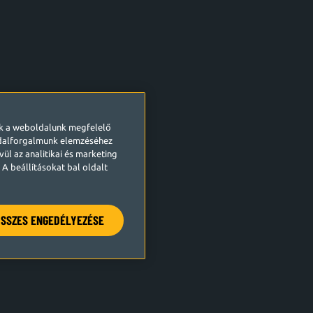
ek a weboldalunk megfelelő
ldalforgalmunk elemzéséhez
ül az analitikai és marketing
A beállításokat bal oldalt
SSZES ENGEDÉLYEZÉSE