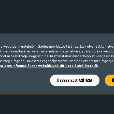
l a weboldal megfelelő működésének biztosításához. Ezek olyan sütik, mely
k megkönnyítéséhez, valamint ajánlataink személyre szabásához és a webo
ottan beállíthatja, hogy az oldal használatához mindenképp szükségesen kív
né még elfogadni. Az összes engedélyezésével az előbbieket mind elfogadja. 
szletes információkat a weboldalunk sütikezeléséről itt talál!
ÖSSZES ELUTASÍTÁSA
Ö