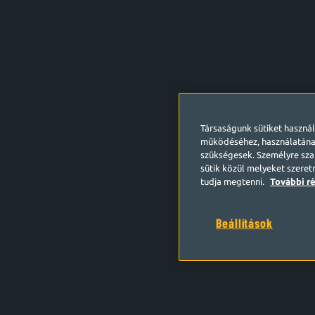
Társaságunk sütiket haszná
működéséhez, használatána
szükségesek. Személyre szab
sütik közül melyeket szeret
tudja megtenni.
További ré
Beállítások