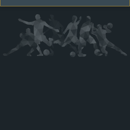
Kérjük látogasson vissza később