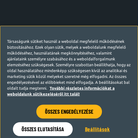
Társaságunk sütiket használ a weboldal megfelelő működésének
biztosításához. Ezek olyan sütik, melyek a weboldalunk megfelelő
működéséhez, használatának megkönnyítéséhez, valamint
ajánlataink személyre szabásához és a weboldalforgalmunk
elemzéséhez szükségesek. Személyre szabottan beállíthatja, hogy az
oldal használatához mindenképp szükségesen kívül az analitikai és
marketing sütik közül melyeket szeretné még elfogadni. Az összes
engedélyezésével az előbbieket mind elfogadja. A beállításokat bal
oldalt tudja megtenni.
További részletes információkat a
weboldalunk sütikezeléséről itt talál!
ÖSSZES ENGEDÉLYEZÉSE
Hamarosan visszatérünk
ÖSSZES ELUTASÍTÁSA
Beállítások