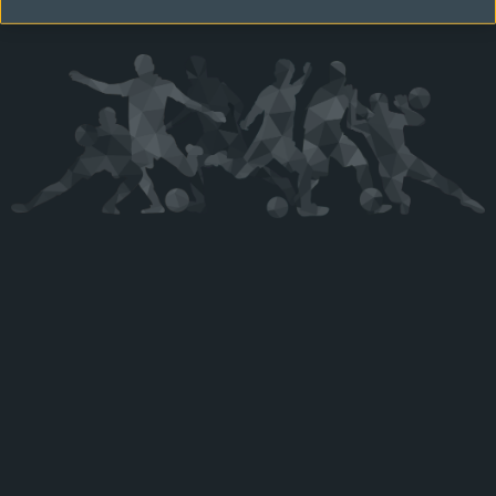
Kérjük látogasson vissza később