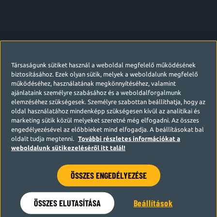
Társaságunk sütiket használ a weboldal megfelelő működésének
biztosításához. Ezek olyan sütik, melyek a weboldalunk megfelelő
működéséhez, használatának megkönnyítéséhez, valamint
ajánlataink személyre szabásához és a weboldalforgalmunk
elemzéséhez szükségesek. Személyre szabottan beállíthatja, hogy az
oldal használatához mindenképp szükségesen kívül az analitikai és
marketing sütik közül melyeket szeretné még elfogadni. Az összes
engedélyezésével az előbbieket mind elfogadja. A beállításokat bal
oldalt tudja megtenni.
További részletes információkat a
weboldalunk sütikezeléséről itt talál!
ÖSSZES ENGEDÉLYEZÉSE
Hamarosan visszatérünk
ÖSSZES ELUTASÍTÁSA
Beállítások