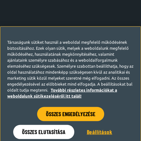
Társaságunk sütiket használ a weboldal megfelelő működésének
biztosításához. Ezek olyan sütik, melyek a weboldalunk megfelelő
működéséhez, használatának megkönnyítéséhez, valamint
ajánlataink személyre szabásához és a weboldalforgalmunk
elemzéséhez szükségesek. Személyre szabottan beállíthatja, hogy az
oldal használatához mindenképp szükségesen kívül az analitikai és
marketing sütik közül melyeket szeretné még elfogadni. Az összes
engedélyezésével az előbbieket mind elfogadja. A beállításokat bal
oldalt tudja megtenni.
További részletes információkat a
weboldalunk sütikezeléséről itt talál!
ÖSSZES ENGEDÉLYEZÉSE
Hamarosan visszatérünk
ÖSSZES ELUTASÍTÁSA
Beállítások