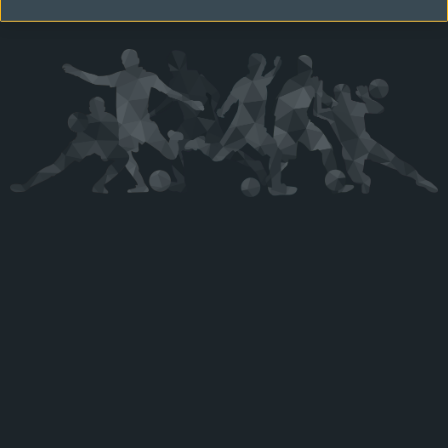
Kérjük látogasson vissza később