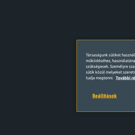
Társaságunk sütiket haszná
működéséhez, használatána
szükségesek. Személyre szab
sütik közül melyeket szeret
tudja megtenni.
További ré
Beállítások