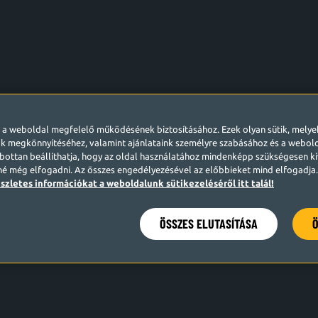
l a weboldal megfelelő működésének biztosításához. Ezek olyan sütik, mely
k megkönnyítéséhez, valamint ajánlataink személyre szabásához és a webo
ottan beállíthatja, hogy az oldal használatához mindenképp szükségesen kív
né még elfogadni. Az összes engedélyezésével az előbbieket mind elfogadja. 
szletes információkat a weboldalunk sütikezeléséről itt talál!
ÖSSZES ELUTASÍTÁSA
Ö