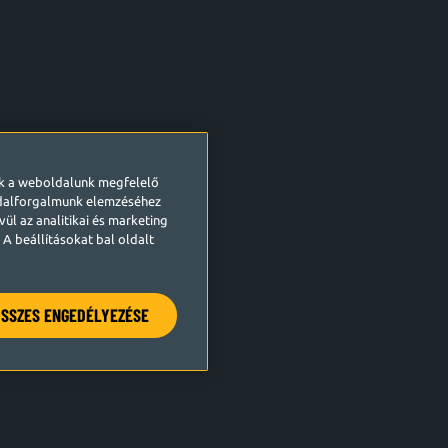
ek a weboldalunk megfelelő
ldalforgalmunk elemzéséhez
ül az analitikai és marketing
A beállításokat bal oldalt
SSZES ENGEDÉLYEZÉSE